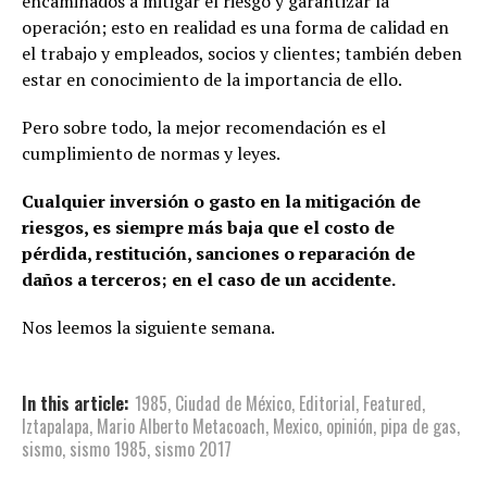
encaminados a mitigar el riesgo y garantizar la
operación; esto en realidad es una forma de calidad en
el trabajo y empleados, socios y clientes; también deben
estar en conocimiento de la importancia de ello.
Pero sobre todo, la mejor recomendación es el
cumplimiento de normas y leyes.
Cualquier inversión o gasto en la mitigación de
riesgos, es siempre más baja que el costo de
pérdida, restitución, sanciones o reparación de
daños a terceros; en el caso de un accidente.
Nos leemos la siguiente semana.
In this article:
1985
,
Ciudad de México
,
Editorial
,
Featured
,
Iztapalapa
,
Mario Alberto Metacoach
,
Mexico
,
opinión
,
pipa de gas
,
sismo
,
sismo 1985
,
sismo 2017