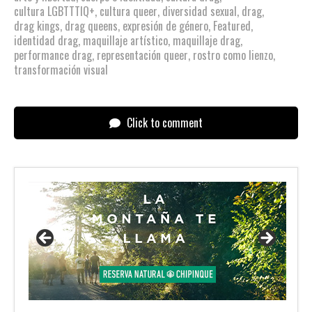
cultura LGBTTTIQ+
,
cultura queer
,
diversidad sexual
,
drag
,
drag kings
,
drag queens
,
expresión de género
,
Featured
,
identidad drag
,
maquillaje artístico
,
maquillaje drag
,
performance drag
,
representación queer
,
rostro como lienzo
,
transformación visual
Click to comment