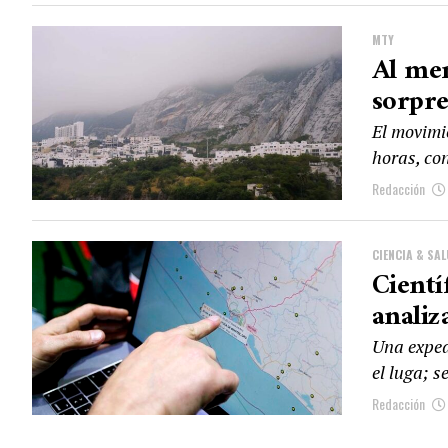
MTY
Al me
sorpre
El movimi
horas, co
Redacción
CIENCIA & SA
Cientí
analiz
Una exped
el luga; s
Redacción