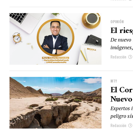
OPINIÓN
El rie
De nuevo 
imágenes,
Redacción
MTY
El Cor
Nuevo
Expertos 
peligro sí
Redacción