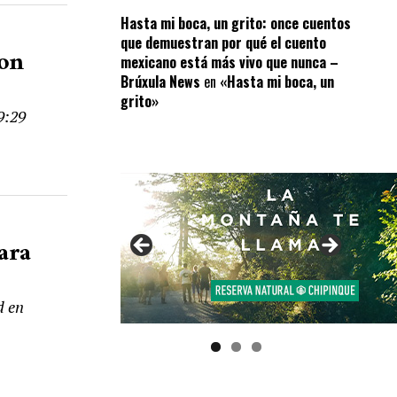
Hasta mi boca, un grito: once cuentos
que demuestran por qué el cuento
ron
mexicano está más vivo que nunca –
Brúxula News
en
«Hasta mi boca, un
grito»
9:29
ara
d en