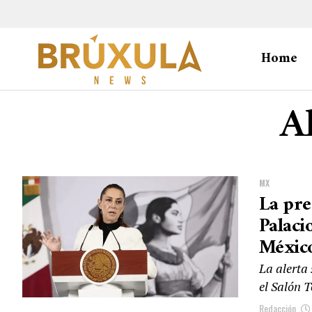
Home
Al
MX
La pre
Palaci
Méxic
La alerta
el Salón T
Redacción