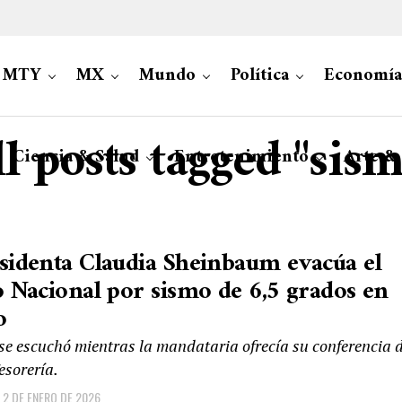
MTY
MX
Mundo
Política
Economía
l posts tagged "sis
Ciencia & Salud
Entretenimiento
Arte &
sidenta Claudia Sheinbaum evacúa el
o Nacional por sismo de 6,5 grados en
o
 se escuchó mientras la mandataria ofrecía su conferencia 
esorería.
2 DE ENERO DE 2026