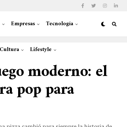
Empresas
Tecnología
 Cultura
Lifestyle
uego moderno: el
ura pop para
una pizza cambió para siempre la historia de