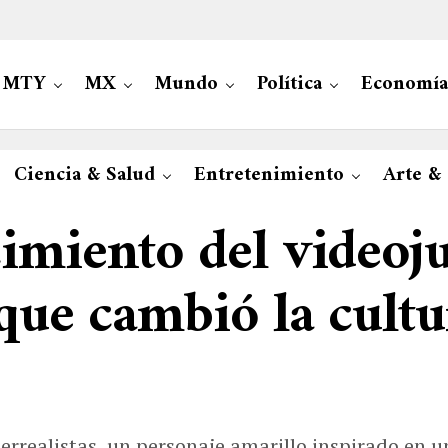
MTY
MX
Mundo
Política
Economía
Ciencia & Salud
Entretenimiento
Arte &
imiento del videoj
 que cambió la cult
errealistas, un personaje amarillo inspirado en 