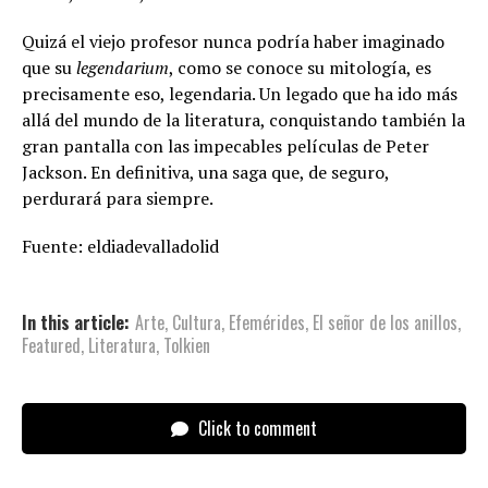
Quizá el viejo profesor nunca podría haber imaginado
que su
legendarium
, como se conoce su mitología, es
precisamente eso, legendaria. Un legado que ha ido más
allá del mundo de la literatura, conquistando también la
gran pantalla con las impecables películas de Peter
Jackson. En definitiva, una saga que, de seguro,
perdurará para siempre.
Fuente: eldiadevalladolid
In this article:
Arte
,
Cultura
,
Efemérides
,
El señor de los anillos
,
Featured
,
Literatura
,
Tolkien
Click to comment