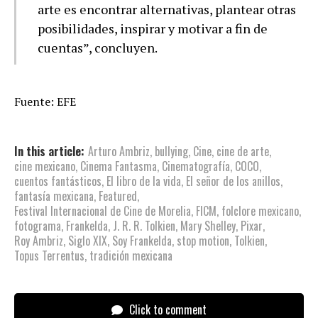
arte es encontrar alternativas, plantear otras
posibilidades, inspirar y motivar a fin de
cuentas”, concluyen.
Fuente: EFE
In this article:
Arturo Ambriz
,
bullying
,
Cine
,
cine de arte
,
cine mexicano
,
Cinema Fantasma
,
Cinematografía
,
COCO
,
cuentos fantásticos
,
El libro de la vida
,
El señor de los anillos
,
fantasía mexicana
,
Featured
,
Festival Internacional de Cine de Morelia
,
FICM
,
folclore mexicano
,
fotograma
,
Frankelda
,
J. R. R. Tolkien
,
Mary Shelley
,
Pixar
,
Roy Ambriz
,
Siglo XIX
,
Soy Frankelda
,
stop motion
,
Tolkien
,
Topus Terrentus
,
tradición mexicana
Click to comment