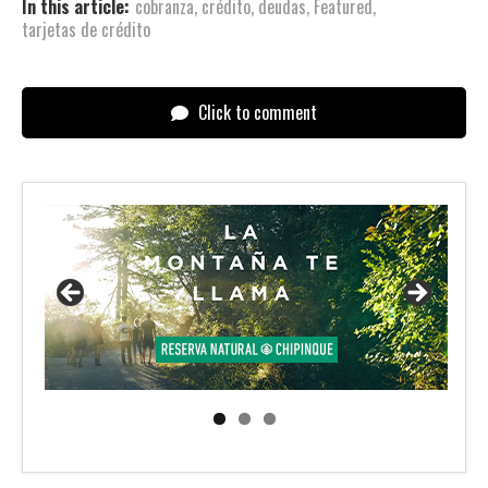
In this article:
cobranza
,
crédito
,
deudas
,
Featured
,
tarjetas de crédito
Click to comment