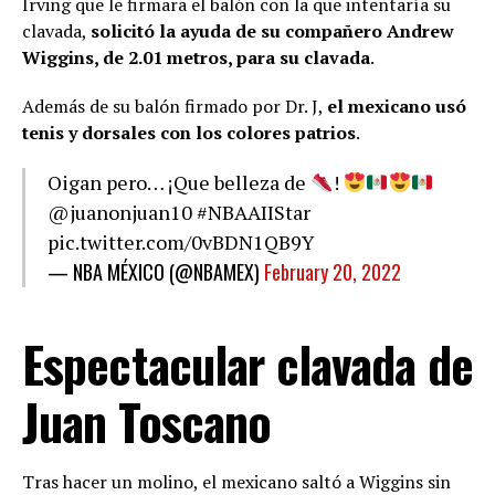
Irving que le firmara el balón con la que intentaría su
clavada,
solicitó la ayuda de su compañero Andrew
Wiggins, de 2.01 metros, para su clavada
.
Además de su balón firmado por Dr. J,
el mexicano usó
tenis y dorsales con los colores patrios
.
Oigan pero… ¡Que belleza de
!
@juanonjuan10
#NBAAIIStar
pic.twitter.com/0vBDN1QB9Y
— NBA MÉXICO (@NBAMEX)
February 20, 2022
Espectacular clavada de
Juan Toscano
Tras hacer un molino, el mexicano saltó a Wiggins sin