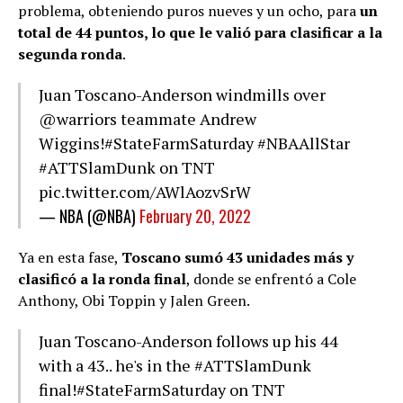
problema, obteniendo puros nueves y un ocho, para
un
total de 44 puntos, lo que le valió para clasificar a la
segunda ronda
.
Juan Toscano-Anderson windmills over
@warriors
teammate Andrew
Wiggins!
#StateFarmSaturday
#NBAAllStar
#ATTSlamDunk
on TNT
pic.twitter.com/AWlAozvSrW
— NBA (@NBA)
February 20, 2022
Ya en esta fase,
Toscano sumó 43 unidades más y
clasificó a la ronda final
, donde se enfrentó a Cole
Anthony, Obi Toppin y Jalen Green.
Juan Toscano-Anderson follows up his 44
with a 43.. he's in the
#ATTSlamDunk
final!
#StateFarmSaturday
on TNT