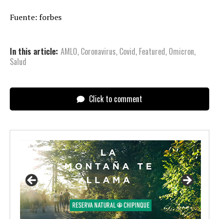
Fuente: forbes
In this article:
AMLO
,
Coronavirus
,
Covid
,
Featured
,
Omicron
,
Salud
Click to comment