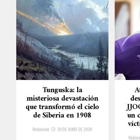
Tunguska: la
A
misteriosa devastación
des
que transformó el cielo
JJO
de Siberia en 1908
un 
víc
Redacción
30 DE JUNIO DE 2026
Redacc