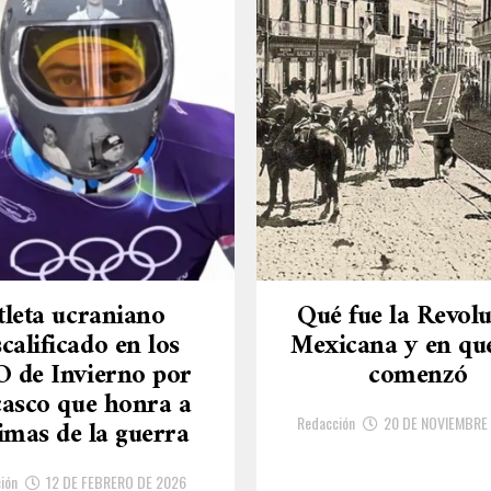
tleta ucraniano
Qué fue la Revol
calificado en los
Mexicana y en qu
O de Invierno por
comenzó
casco que honra a
Redacción
20 DE NOVIEMBRE
timas de la guerra
ión
12 DE FEBRERO DE 2026