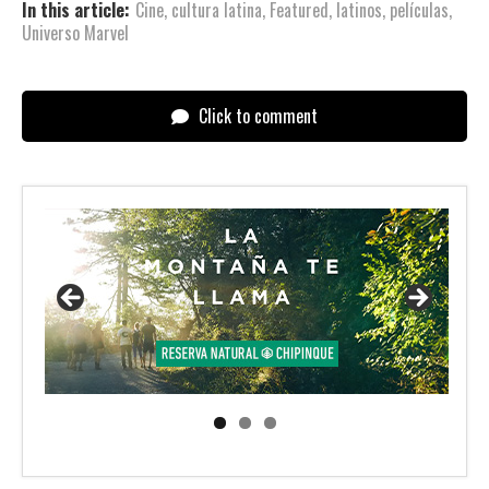
In this article:
Cine
,
cultura latina
,
Featured
,
latinos
,
películas
,
Universo Marvel
Click to comment