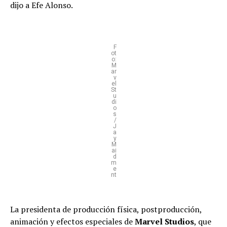
dijo a Efe Alonso.
F
ot
o:
M
ar
v
el
St
u
di
o
s
/
J
a
y
M
ai
d
m
e
nt
La presidenta de producción física, postproducción,
animación y efectos especiales de
Marvel Studios
, que