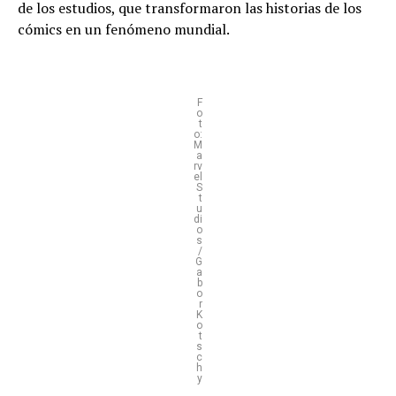
de los estudios, que transformaron las historias de los
cómics en un fenómeno mundial.
F
o
t
o:
M
a
rv
el
S
t
u
di
o
s
/
G
a
b
o
r
K
o
t
s
c
h
y