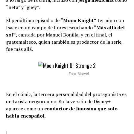
a lo largo de la cinta, incluso con
jerga mexicana
como
“neta” y “güey”.
El penúltimo episodio de
“Moon Knight”
termina con
Isaac en un campo de flores escuchando
“Más allá del
sol”
, cantada por Manuel Bonilla, y en el final, el
guatemalteco, quien también es productor de la serie,
fue más allá.
Foto: Marvel.
En el cómic, la tercera personalidad del protagonista es
un taxista neoyorquino. En la versión de Disney+
aparece como un
conductor de limosina que solo
habla en
español
.