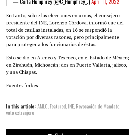
— Carla Humphrey (@C_Humphrey_J)
April 11, 2022
En tanto, sobre las elecciones en urnas, el consejero
presidente del INE, Lorenzo Córdova, informó que del
total de casillas instaladas, en 16 se suspendió la
votación por diversas razones, pero principalmente
para proteger a los funcionarios de éstas.
Esto se dio en Atenco y Texcoco, en el Estado de México;
en Zirahuén, Michoacán; dos en Puerto Vallarta, jalisco,
y una Chiapas.
Fuente: forbes
In this article:
AMLO
,
Featured
,
INE
,
Revocación de Mandato
,
voto extranjero