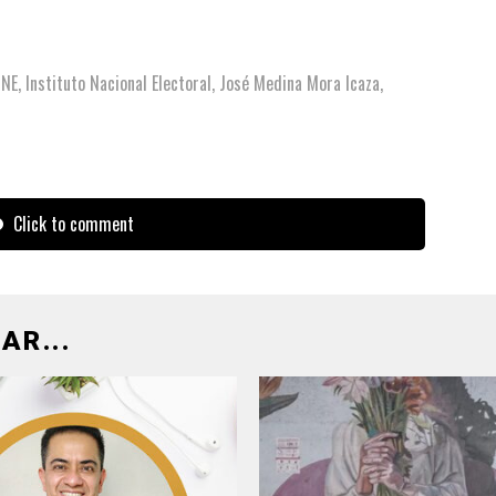
INE
,
Instituto Nacional Electoral
,
José Medina Mora Icaza
,
Click to comment
AR...