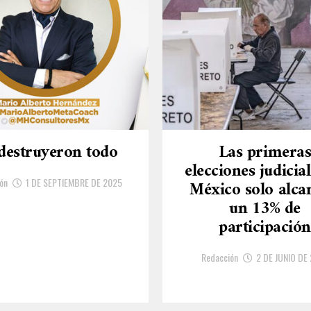
destruyeron todo
Las primera
elecciones judicia
ón
1 DE SEPTIEMBRE DE 2025
México solo alca
un 13% de
participación
Redacción
2 DE JUNIO DE