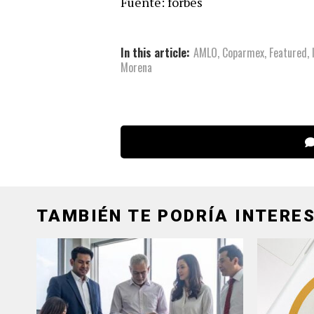
Fuente: forbes
In this article:
AMLO
,
Coparmex
,
Featured
,
Morena
TAMBIÉN TE PODRÍA INTERES