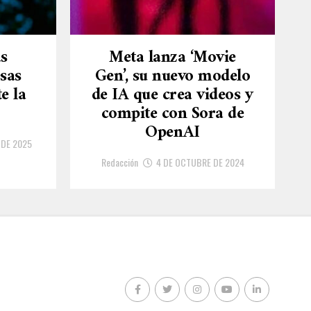
as
Meta lanza ‘Movie
sas
Gen’, su nuevo modelo
e la
de IA que crea videos y
compite con Sora de
OpenAI
 DE 2025
Redacción
4 DE OCTUBRE DE 2024