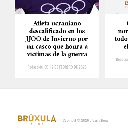
Atleta ucraniano
descalificado en los
nor
JJOO de Invierno por
todo
un casco que honra a
e
víctimas de la guerra
Redacci
Redacción
12 DE FEBRERO DE 2026
Copyright © 2026 Brúxula News