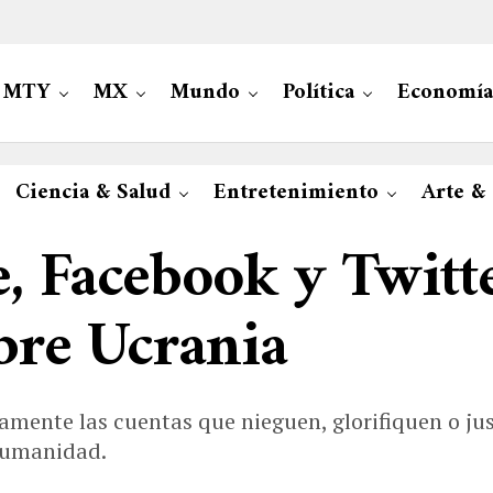
MTY
MX
Mundo
Política
Economía
Ciencia & Salud
Entretenimiento
Arte &
e, Facebook y Twit
obre Ucrania
mente las cuentas que nieguen, glorifiquen o just
 humanidad.