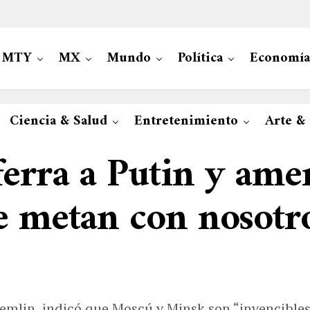
MTY
MX
Mundo
Política
Economía
Ciencia & Salud
Entretenimiento
Arte &
erra a Putin y ame
e metan con nosotro
Kremlin, indicó que Moscú y Minsk son “invencibles