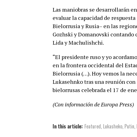
Las maniobras se desarrollarán ent
evaluar la capacidad de respuesta 
Bielorrusia y Rusia– en las region
Gozhski y Domanovski contando co
Lida y Machulishchi.
“El presidente ruso y yo acordam
en la frontera occidental del Esta
Bielorrusia (…). Hoy vemos la nec
Lukasehnko tras una reunión con 
bielorrusas celebrada el 17 de ene
(Con información de Europa Press)
In this article:
Featured
,
Lukasheko
,
Putin
,