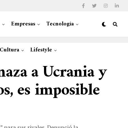
Empresas
Tecnología
 Cultura
Lifestyle
naza a Ucrania y
s, es imposible
” para sus rivales. Denunció la