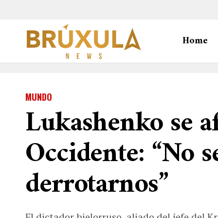
Home
MUNDO
Lukashenko se af
Occidente: “No s
derrotarnos”
El dictador bielorruso, aliado del jefe del 