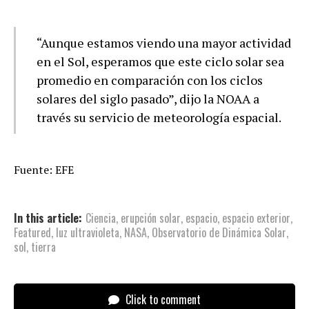
“Aunque estamos viendo una mayor actividad
en el Sol, esperamos que este ciclo solar sea
promedio en comparación con los ciclos
solares del siglo pasado”, dijo la NOAA a
través su servicio de meteorología espacial.
Fuente: EFE
In this article:
Ciencia
,
erupción solar
,
espacio
,
espacio exterior
,
Featured
,
luz ultravioleta
,
NASA
,
Observatorio de Dinámica Solar
,
sol
,
tierra
Click to comment