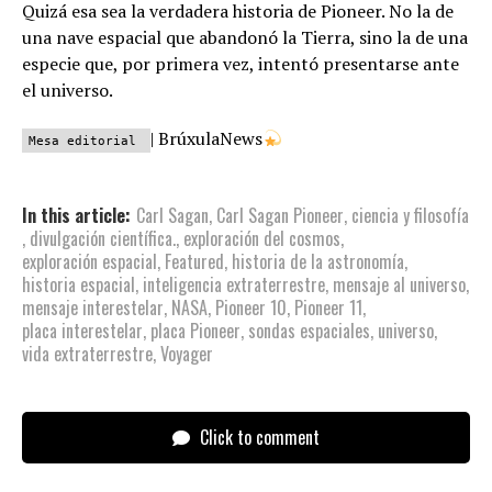
Quizá esa sea la verdadera historia de Pioneer. No la de
una nave espacial que abandonó la Tierra, sino la de una
especie que, por primera vez, intentó presentarse ante
el universo.
| BrúxulaNews
Mesa editorial
In this article:
Carl Sagan
,
Carl Sagan Pioneer
,
ciencia y filosofía
,
divulgación científica.
,
exploración del cosmos
,
exploración espacial
,
Featured
,
historia de la astronomía
,
historia espacial
,
inteligencia extraterrestre
,
mensaje al universo
,
mensaje interestelar
,
NASA
,
Pioneer 10
,
Pioneer 11
,
placa interestelar
,
placa Pioneer
,
sondas espaciales
,
universo
,
vida extraterrestre
,
Voyager
Click to comment