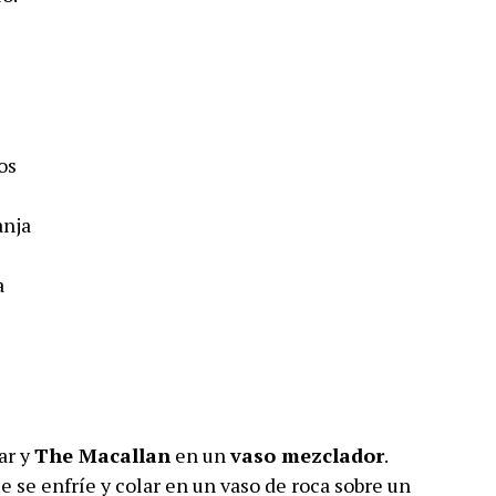
ños
anja
a
ar y
The Macallan
en un
vaso mezclador
.
 se enfríe y colar en un vaso de roca sobre un