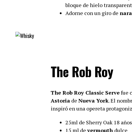
bloque de hielo transparent
Adorne con un giro de
nara
The Rob Roy
The Rob Roy Classic Serve
fue 
Astoria
de
Nueva York
. El nomb
inspiró en una opereta protagoniza
25ml de Sherry Oak 18 años
15 ml de
vermouth
dulce