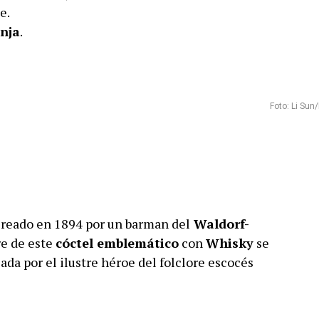
e.
nja
.
Foto: Li Sun
creado en 1894 por un barman del
Waldorf-
re de este
cóctel emblemático
con
Whisky
se
da por el ilustre héroe del folclore escocés