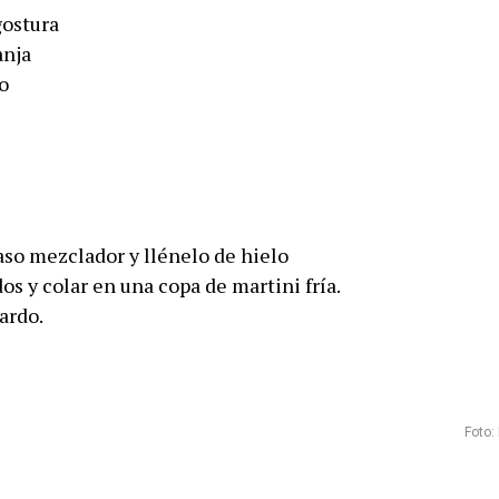
gostura
anja
o
aso mezclador y llénelo de hielo
 y colar en una copa de martini fría.
ardo.
Foto: