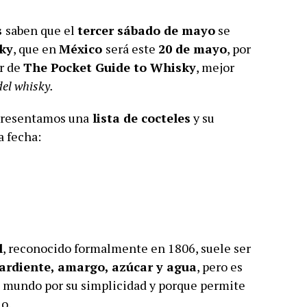
s
saben que el
tercer sábado de mayo
se
ky
, que en
México
será este
20 de mayo
, por
or de
The Pocket Guide to Whisky
, mejor
del whisky.
 presentamos una
lista de cocteles
y su
a fecha:
l
, reconocido formalmente en 1806, suele ser
ardiente, amargo, azúcar y agua
, pero es
 mundo por su simplicidad y porque permite
lo.