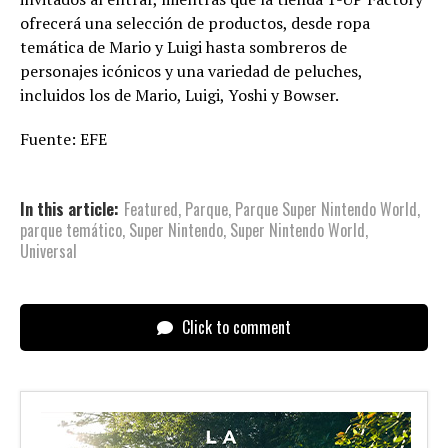
ofrecerá una selección de productos, desde ropa
temática de Mario y Luigi hasta sombreros de
personajes icónicos y una variedad de peluches,
incluidos los de Mario, Luigi, Yoshi y Bowser.
Fuente: EFE
In this article:
Featured
,
Parque
,
Parque Super Nintendo World
,
parque temático
,
Super Nintendo
,
Super Nintendo World
,
Universal
Click to comment