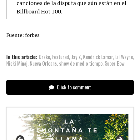
canciones de la disputa que aún están en el
Billboard Hot 100.
Fuente: forbes
In this article:
Drake
,
Featured
,
Jay Z
,
Kendrick Lamar
,
Lil Wayne
,
Nicki Minaj
,
Nueva Orleans
,
show de medio tiempo
,
Super Bowl
Click to comment