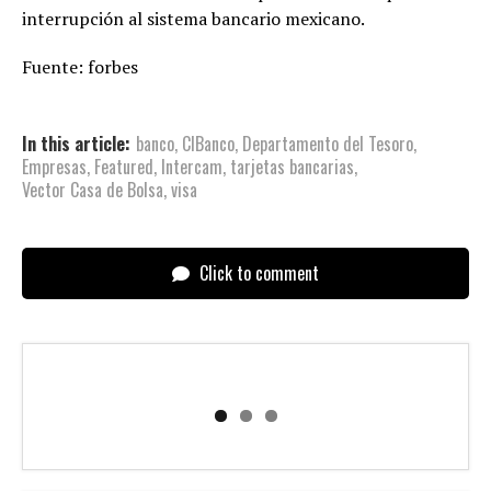
interrupción al sistema bancario mexicano.
Fuente: forbes
In this article:
banco
,
CIBanco
,
Departamento del Tesoro
,
Empresas
,
Featured
,
Intercam
,
tarjetas bancarias
,
Vector Casa de Bolsa
,
visa
Click to comment