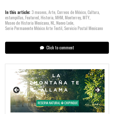
In this article:
3 museos
,
Arte
,
Correos de México
,
Cultura
,
estampillas
,
Featured
,
Historia
,
MHM
,
Monterrey
,
MTY
,
Museo de Historia Mexicana
,
NL
,
Nuevo León
,
Serie Permanente México Arte Textil
,
Servicio Postal Mexicano
Click to comment