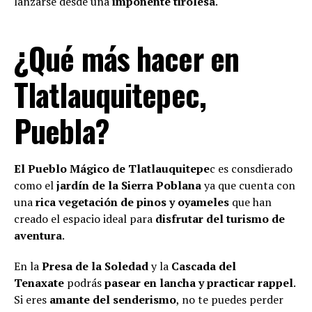
lanzarse desde una
imponente tirolesa
.
¿Qué más hacer en
Tlatlauquitepec,
Puebla?
El Pueblo Mágico de Tlatlauquitepe
c es consdierado
como el
jardín de la Sierra Poblana
ya que cuenta con
una
rica vegetación de pinos y oyameles
que han
creado el espacio ideal para
disfrutar del turismo de
aventura
.
En la
Presa de la Soledad
y la
Cascada del
Tenaxate
podrás
pasear en lancha y practicar rappel
.
Si eres
amante del senderismo
, no te puedes perder