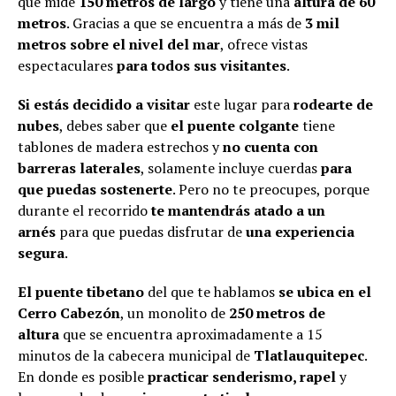
que mide
150 metros de largo
y tiene una
altura de 60
metros
. Gracias a que se encuentra a más de
3 mil
metros sobre el nivel del mar
, ofrece vistas
espectaculares
para todos sus visitantes
.
Si estás decidido a visitar
este lugar para
rodearte de
nubes
, debes saber que
el puente colgante
tiene
tablones de madera estrechos y
no cuenta con
barreras laterales
, solamente incluye cuerdas
para
que puedas sostenerte
. Pero no te preocupes, porque
durante el recorrido
te mantendrás atado a un
arnés
para que puedas disfrutar de
una experiencia
segura
.
El puente tibetano
del que te hablamos
se ubica en el
Cerro Cabezón
, un monolito de
250 metros de
altura
que se encuentra aproximadamente a 15
minutos de la cabecera municipal de
Tlatlauquitepec
.
En donde es posible
practicar senderismo, rapel
y