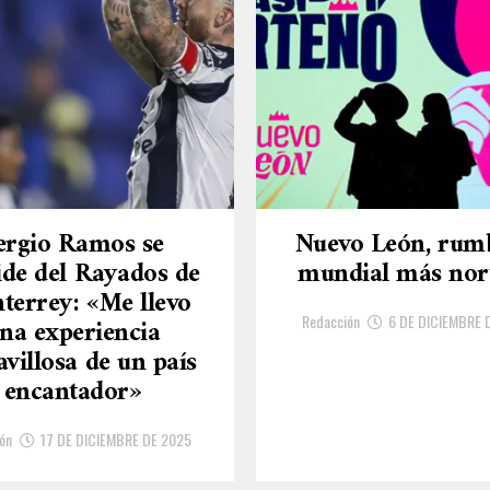
ergio Ramos se
Nuevo León, rum
ide del Rayados de
mundial más nor
terrey: «Me llevo
Redacción
6 DE DICIEMBRE 
na experiencia
villosa de un país
encantador»
ón
17 DE DICIEMBRE DE 2025