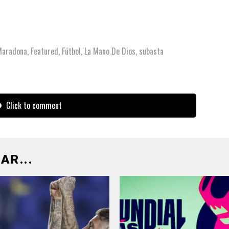
Maradona
,
Featured
,
Fútbol
,
La Mano De Dios
,
subasta
Click to comment
AR...