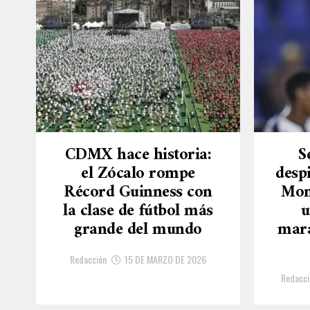
CDMX hace historia:
S
el Zócalo rompe
desp
Récord Guinness con
Mon
la clase de fútbol más
u
grande del mundo
mara
Redacción
15 DE MARZO DE 2026
Redacci