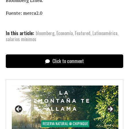
Bloomberg Línea.
Fuente: merca2.0
In this article:
bloomberg
,
Economía
,
Featured
,
Latinoamérica
,
salarios mínimos
Click to comment