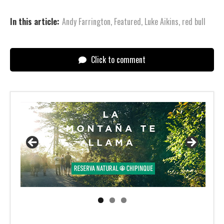
In this article:
Andy Farrington
,
Featured
,
Luke Aikins
,
red bull
Click to comment