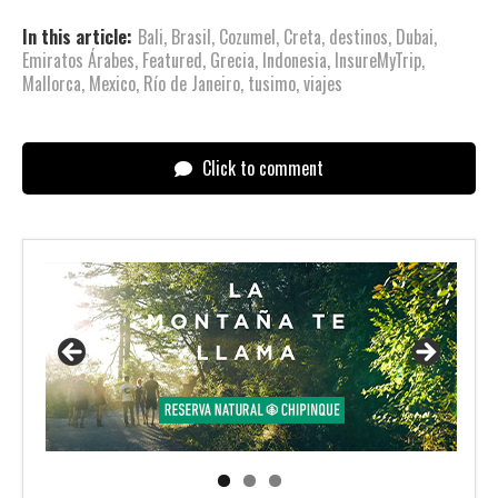
In this article:
Bali
,
Brasil
,
Cozumel
,
Creta
,
destinos
,
Dubai
,
Emiratos Árabes
,
Featured
,
Grecia
,
Indonesia
,
InsureMyTrip
,
Mallorca
,
Mexico
,
Río de Janeiro
,
tusimo
,
viajes
Click to comment