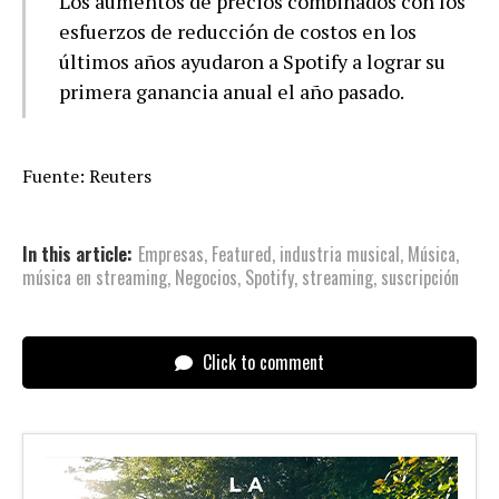
Los aumentos de precios combinados con los
esfuerzos de reducción de costos en los
últimos años ayudaron a Spotify a lograr su
primera ganancia anual el año pasado.
Fuente: Reuters
In this article:
Empresas
,
Featured
,
industria musical
,
Música
,
música en streaming
,
Negocios
,
Spotify
,
streaming
,
suscripción
Click to comment