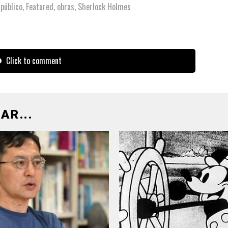
público
,
Featured
,
obras
,
Sherlock Holmes
Click to comment
AR...