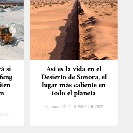
á si
Así es la vida en el
feng
Desierto de Sonora, el
iten
lugar más caliente en
en
todo el planeta
Redacción
14 DE MARZO DE 2022
 2022