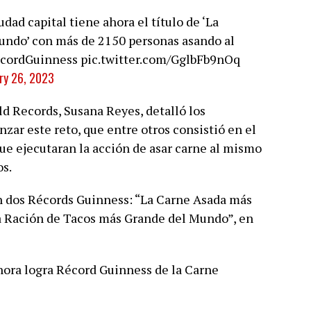
iudad capital tiene ahora el título de ‘La
ndo’ con más de 2150 personas asando al
cordGuinness
pic.twitter.com/GglbFb9nOq
ry 26, 2023
d Records, Susana Reyes, detalló los
zar este reto, que entre otros consistió en el
que ejecutaran la acción de asar carne al mismo
s.
on dos Récords Guinness: “La Carne Asada más
a Ración de Tacos más Grande del Mundo”, en
nora logra Récord Guinness de la Carne