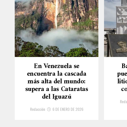
En Venezuela se
B
encuentra la cascada
pue
más alta del mundo:
lit
supera a las Cataratas
co
del Iguazú
Reda
Redacción
6 DE ENERO DE 2026