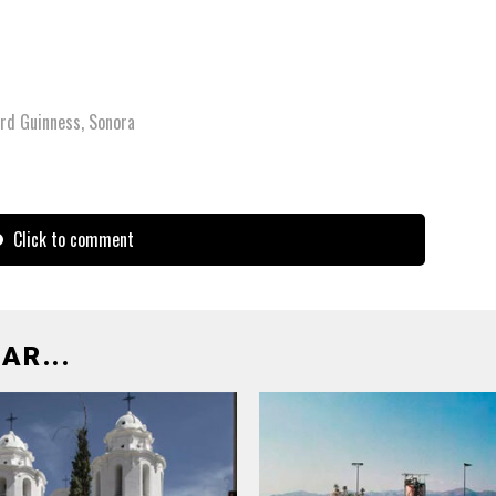
rd Guinness
,
Sonora
Click to comment
AR...