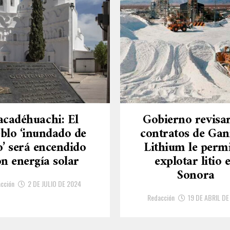
acadéhuachi: El
Gobierno revisar
blo ‘inundado de
contratos de Gan
io’ será encendido
Lithium le perm
n energía solar
explotar litio 
Sonora
cción
2 DE JULIO DE 2024
Redacción
19 DE ABRIL DE