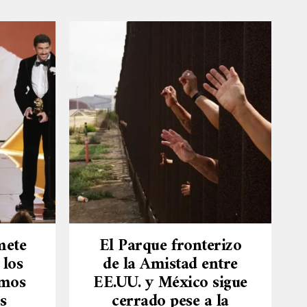
mete
El Parque fronterizo
 los
de la Amistad entre
omos
EE.UU. y México sigue
s
cerrado pese a la