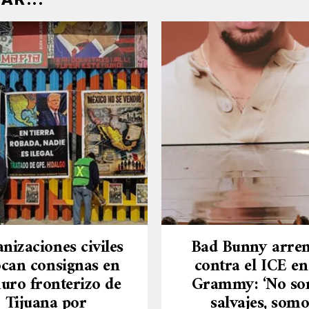
nizaciones civiles
Bad Bunny arre
ocan consignas en
contra el ICE en
uro fronterizo de
Grammy: ‘No s
Tijuana por
salvajes, somo