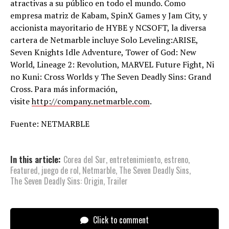
atractivas a su público en todo el mundo. Como
empresa matriz de Kabam, SpinX Games y Jam City, y
accionista mayoritario de HYBE y NCSOFT, la diversa
cartera de Netmarble incluye Solo Leveling:ARISE,
Seven Knights Idle Adventure, Tower of God: New
World, Lineage 2: Revolution, MARVEL Future Fight, Ni
no Kuni: Cross Worlds y The Seven Deadly Sins: Grand
Cross. Para más información,
visite
http://company.netmarble.com
.
Fuente: NETMARBLE
In this article:
Corea del Sur
,
entretenimiento
,
estreno
,
Featured
,
juego de rol
,
Netmarble
,
The Seven Deadly Sins
,
The Seven Deadly Sins: Origin
,
Trailer
Click to comment