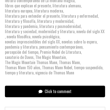
lectura contemporánea de La montaña mágica
,
libros que explican el presente
,
literatura alemana
,
literatura europea
,
literatura moderna
,
literatura para entender el presente
,
literatura y enfermedad
,
literatura y filosofía
,
literatura y modernidad
,
literatura y pandemia
,
literatura y posmodernidad
,
literatura y sociedad
,
modernidad y literatura
,
novela del siglo XX
,
novela filosófica
,
novela psicológica
,
novelas imprescindibles del siglo XX
,
novelas sobre la espera
,
pandemia y literatura
,
pensamiento contemporáneo
,
percepción del tiempo
,
Premio Nobel de Literatura
,
sanatorio de Davos
,
The Magic Mountain
,
The Magic Mountain Thomas Mann
,
Thomas Mann
,
Thomas Mann 150 años
,
Thomas Mann Nobel
,
tiempo suspendido
,
tiempo y literatura
,
vigencia de Thomas Mann
Click to comment