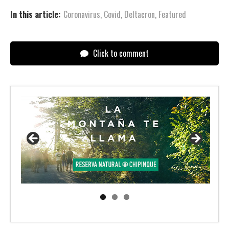
In this article:
Coronavirus
,
Covid
,
Deltacron
,
Featured
Click to comment