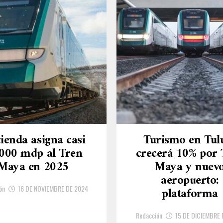
ienda asigna casi
Turismo en Tu
,000 mdp al Tren
crecerá 10% por 
Maya en 2025
Maya y nuev
aeropuerto:
ón
16 DE NOVIEMBRE DE 2024
plataforma
Redacción
15 DE DICIEMBRE 