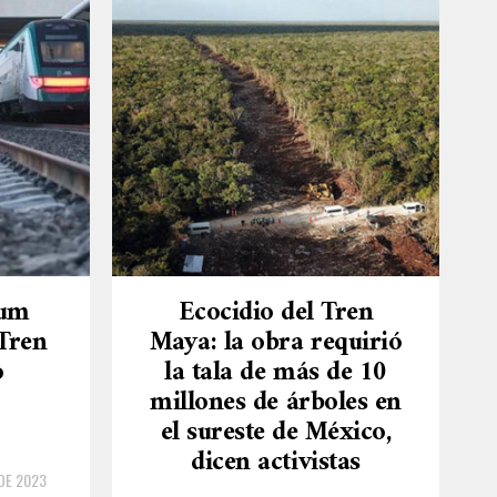
lum
Ecocidio del Tren
Tren
Maya: la obra requirió
o
la tala de más de 10
millones de árboles en
el sureste de México,
dicen activistas
DE 2023