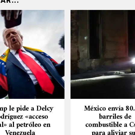
AR...
p le pide a Delcy
México envía 80
dríguez «acceso
barriles de
al» al petróleo en
combustible a C
Venezuela
para aliviar s