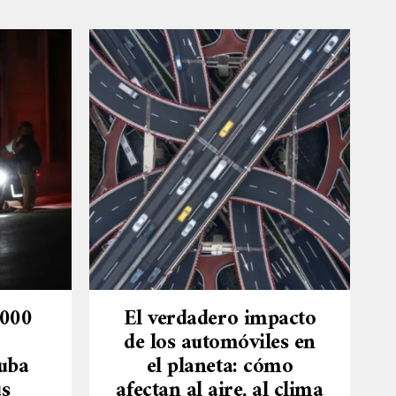
.000
El verdadero impacto
de los automóviles en
uba
el planeta: cómo
us
afectan al aire, al clima