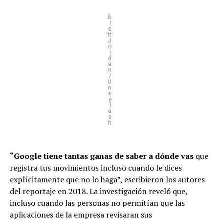
B
r
e
tt
J
o
r
d
a
n
/
U
n
s
p
l
a
s
h
“Google tiene tantas ganas de saber a dónde vas
que
registra tus movimientos incluso cuando le dices
explícitamente que no lo haga”, escribieron los autores
del reportaje en 2018. La investigación reveló que,
incluso cuando las personas no permitían que las
aplicaciones de la empresa revisaran sus