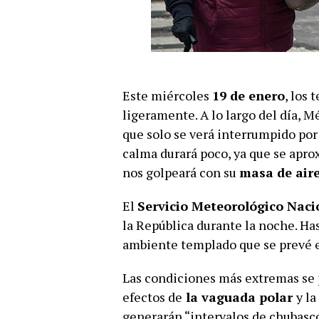
Este miércoles
19 de enero
, los
ligeramente. A lo largo del día, M
que solo se verá interrumpido po
calma durará poco, ya que se apro
nos golpeará con su
masa de aire
El
Servicio Meteorológico Nac
la República durante la noche. H
ambiente templado que se prevé 
Las condiciones más extremas se p
efectos de
la vaguada polar
y l
generarán “intervalos de chubasco