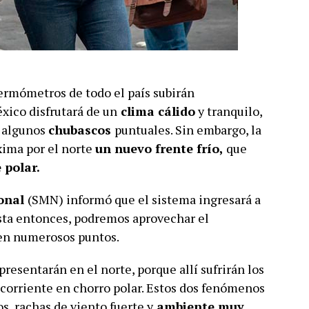
 termómetros de todo el país subirán
éxico disfrutará de un
clima cálido
y tranquilo,
r algunos
chubascos
puntuales. Sin embargo, la
xima por el norte
un nuevo frente frío,
que
 polar.
ional
(SMN) informó que el sistema ingresará a
asta entonces, podremos aprovechar el
en numerosos puntos.
resentarán en el norte, porque allí sufrirán los
a corriente en chorro polar. Estos dos fenómenos
s, rachas de viento fuerte y
ambiente muy