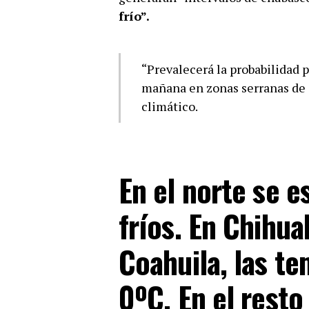
frío”.
“Prevalecerá la probabilidad p
mañana en zonas serranas de
climático.
En el norte se e
fríos. En
Chihua
Coahuila,
las te
0ºC. En el resto 