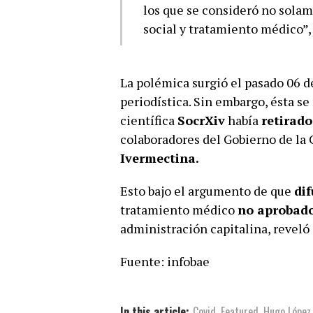
los que se consideró no solam
social y tratamiento médico”, 
La polémica surgió el pasado 06 d
periodística. Sin embargo, ésta se
científica
SocrXiv
había
retirado
colaboradores del Gobierno de la 
Ivermectina.
Esto bajo el argumento de que
di
tratamiento médico
no aprobad
administración capitalina, reveló 
Fuente: infobae
In this article:
Covid
,
Featured
,
Hugo López 