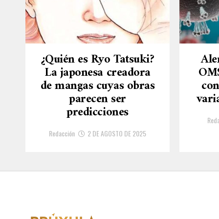
¿Quién es Ryo Tatsuki?
Ale
La japonesa creadora
OMS
de mangas cuyas obras
con
parecen ser
vari
predicciones
Reda
Redacción
2 DE AGOSTO DE 2025