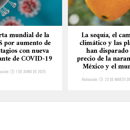
rta mundial de la
La sequía, el ca
 por aumento de
climático y las p
tagios con nueva
han disparado 
ante de COVID-19
precio de la naran
México y el mu
cción
1 DE JUNIO DE 2025
Redacción
23 DE MARZO D