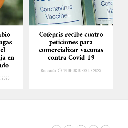
mbio
Cofepris recibe cuatro
lagas
peticiones para
el
comercializar vacunas
ja en
contra Covid-19
ndo
Redacción
14 DE OCTUBRE DE 2023
E 2025