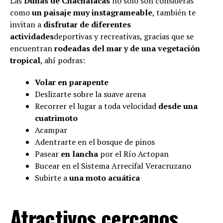
Las
Dunas de Chachalacas
no sólo son consideras
como
un paisaje muy instagrameable
, también te
invitan a
disfrutar de diferentes
actividades
deportivas y recreativas, gracias que se
encuentran
rodeadas del mar y de una vegetación
tropical
, ahí podras:
Volar en parapente
Deslizarte sobre la suave arena
Recorrer el lugar a toda velocidad
desde una
cuatrimoto
Acampar
Adentrarte en el bosque de pinos
Pasear
en lancha
por el Río Actopan
Bucear en el Sistema Arrecifal Veracruzano
Subirte a
una moto acuática
Atractivos cercanos