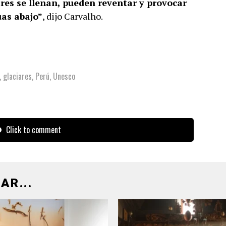
ares se llenan, pueden reventar y provocar
uas abajo”
, dijo Carvalho.
,
glaciares
,
Perú
,
Unesco
Click to comment
AR...