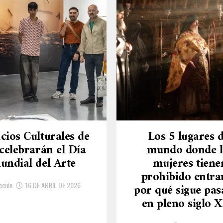
cios Culturales de
Los 5 lugares d
celebrarán el Día
mundo donde l
undial del Arte
mujeres tiene
prohibido entra
cción
16 DE ABRIL DE 2026
por qué sigue pa
en pleno siglo X