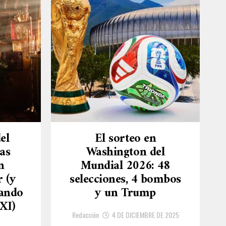
el
El sorteo en
as
Washington del
n
Mundial 2026: 48
r (y
selecciones, 4 bombos
sando
y un Trump
XI)
Redacción
4 DE DICIEMBRE DE 2025