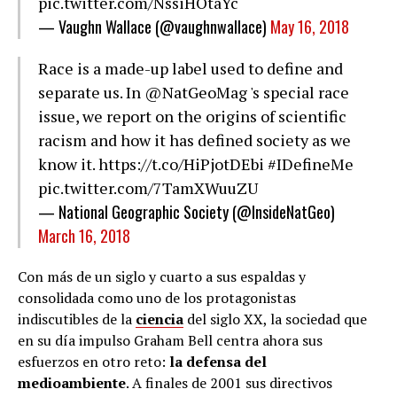
pic.twitter.com/NssiHOtaYc
— Vaughn Wallace (@vaughnwallace)
May 16, 2018
Race is a made-up label used to define and
separate us. In
@NatGeoMag
's special race
issue, we report on the origins of scientific
racism and how it has defined society as we
know it.
https://t.co/HiPjotDEbi
#IDefineMe
pic.twitter.com/7TamXWuuZU
— National Geographic Society (@InsideNatGeo)
March 16, 2018
Con más de un siglo y cuarto a sus espaldas y
consolidada como uno de los protagonistas
indiscutibles de la
ciencia
del siglo XX, la sociedad que
en su día impulso Graham Bell centra ahora sus
esfuerzos en otro reto:
la defensa del
medioambiente
. A finales de 2001 sus directivos