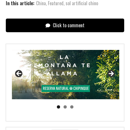
In this article:
China
,
Featured
,
sol artificial chino
Click to comment