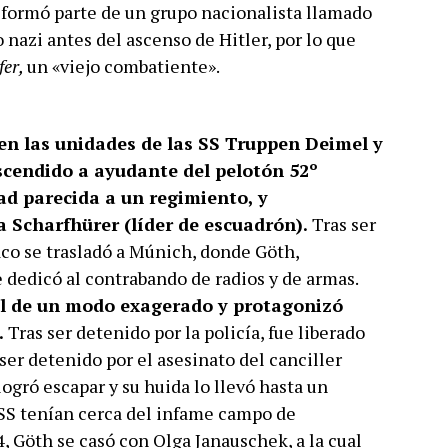
ormó parte de un grupo nacionalista llamado
 nazi antes del ascenso de Hitler, por lo que
fer,
un «viejo combatiente».
 en las unidades de las SS Truppen Deimel y
scendido a ayudante del pelotón 52º
ad parecida a un regimiento, y
 Scharfhürer (líder de escuadrón).
Tras ser
íaco se trasladó a Múnich, donde Göth,
 dedicó al contrabando de radios y de armas.
 de un modo exagerado y protagonizó
.
Tras ser detenido por la policía, fue liberado
 ser detenido por el asesinato del canciller
logró escapar y su huida lo llevó hasta un
SS tenían cerca del infame campo de
 Göth se casó con Olga Janauschek, a la cual