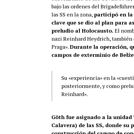
bajo las ordenes del Brigadeführer
las SS en la zona,
participó en l
clave que se dio al plan para a
preludio al Holocausto.
El nombr
nazi Reinhard Heydrich, también
Praga».
Durante la operación, q
campos de exterminio de Bełże
Su «experiencia» en la «cuesti
posteriormente, y como prelud
Reinhard».
Göth fue asignado a la unidad
Calavera) de las SS, donde su p
construcción del campo de con