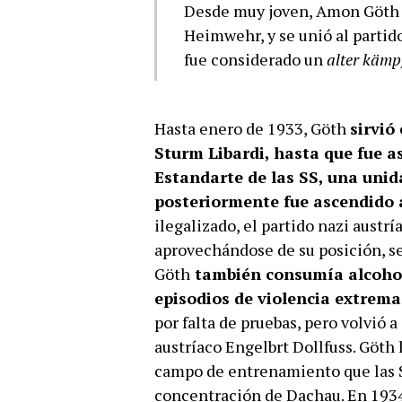
Desde muy joven, Amon Göth f
Heimwehr, y se unió al partido
fue considerado un
alter kämp
Hasta enero de 1933, Göth
sirvió
Sturm Libardi, hasta que fue a
Estandarte de las SS, una unid
posteriormente fue ascendido a
ilegalizado, el partido nazi austr
aprovechándose de su posición, se
Göth
también consumía alcohol
episodios de violencia extrema
por falta de pruebas, pero volvió a
austríaco Engelbrt Dollfuss. Göth 
campo de entrenamiento que las 
concentración de Dachau. En 1934,