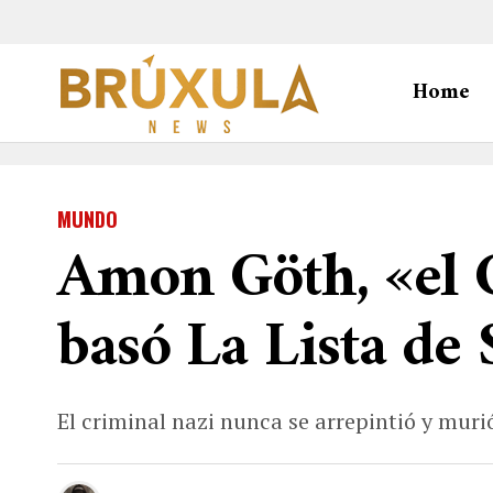
Home
MUNDO
Amon Göth, «el C
basó La Lista de
El criminal nazi nunca se arrepintió y murió 