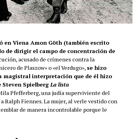
ció en Viena Amon Göth (también escrito
do de dirigir el campo de concentración de
ecución, acusado de crímenes contra la
nicero de Plaszow» o «el Verdugo»,
se hizo
a magistral interpretación que de él hizo
e Steven Spielberg
La lista
ila Pfefferberg, una judía superviviente del
a Ralph Fiennes. La mujer, al verle vestido con
 temblar de manera incontrolable porque le