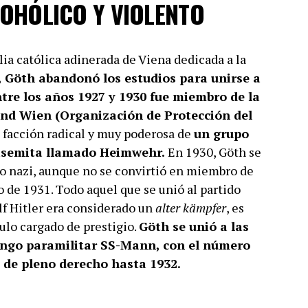
COHÓLICO Y VIOLENTO
lia católica adinerada de Viena dedicada a la
, Göth abandonó los estudios para unirse a
ntre los años 1927 y 1930 fue miembro de la
nd Wien (Organización de Protección del
 facción radical y muy poderosa de
un grupo
tisemita llamado Heimwehr.
En 1930, Göth se
ido nazi, aunque no se convirtió en miembro de
 de 1931. Todo aquel que se unió al partido
lf Hitler era considerado un
alter kämpfer
, es
tulo cargado de prestigio.
Göth se unió a las
rango paramilitar SS-Mann, con el número
 de pleno derecho hasta 1932.