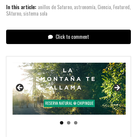
In this article:
anillos de Saturno
,
astronomía
,
Ciencia
,
Featured
,
SAturno
,
sistema sola
Click to comment