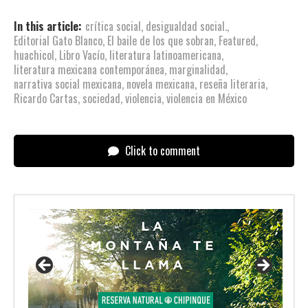
In this article:
crítica social
,
desigualdad social.
,
Editorial Gato Blanco
,
El baile de los que sobran
,
Featured
,
huachicol
,
Libro Vacío
,
literatura latinoamericana
,
literatura mexicana contemporánea
,
marginalidad
,
narrativa social mexicana
,
novela mexicana
,
reseña literaria
,
Ricardo Cartas
,
sociedad
,
violencia
,
violencia en México
Click to comment