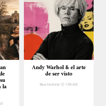
uan
Andy Warhol & el arte
de
de ser visto
 su
Mesa Curatorial
1 DÍA AGO
 la
GO