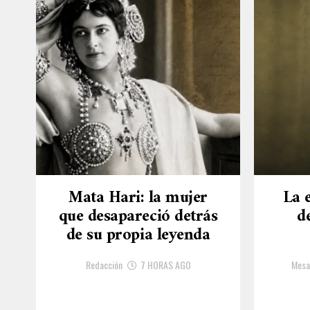
Mata Hari: la mujer
La 
que desapareció detrás
d
de su propia leyenda
Redacción
7 HORAS AGO
Mesa