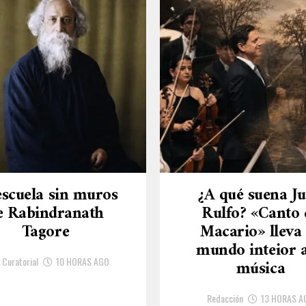
escuela sin muros
¿A qué suena J
e Rabindranath
Rulfo? «Canto 
Tagore
Macario» lleva
mundo inteior a
 Curatorial
10 HORAS AGO
música
Redacción
13 HORAS A