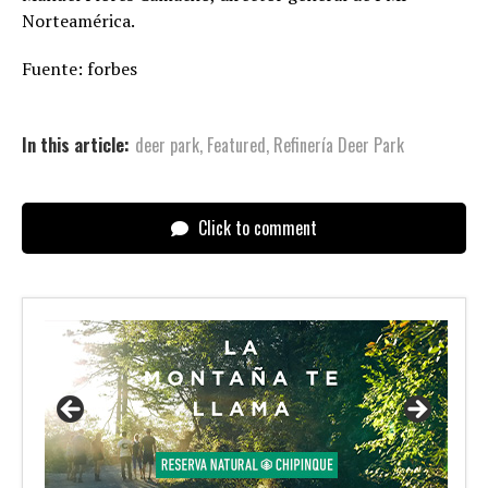
Norteamérica.
Fuente: forbes
In this article:
deer park
,
Featured
,
Refinería Deer Park
Click to comment