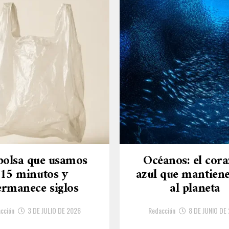
bolsa que usamos
Océanos: el cor
15 minutos y
azul que mantiene
ermanece siglos
al planeta
cción
3 DE JULIO DE 2026
Redacción
8 DE JUNIO DE