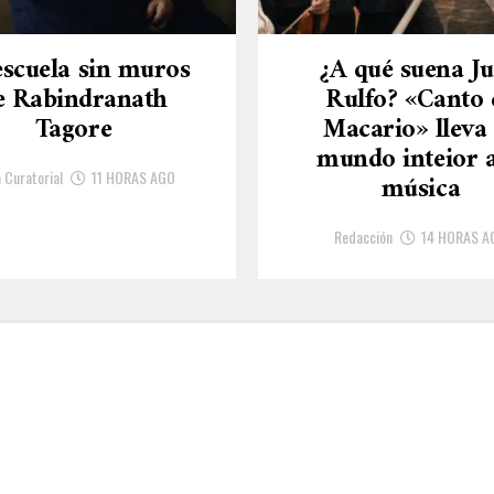
escuela sin muros
¿A qué suena J
e Rabindranath
Rulfo? «Canto 
Tagore
Macario» lleva
mundo inteior a
 Curatorial
11 HORAS AGO
música
Redacción
14 HORAS A