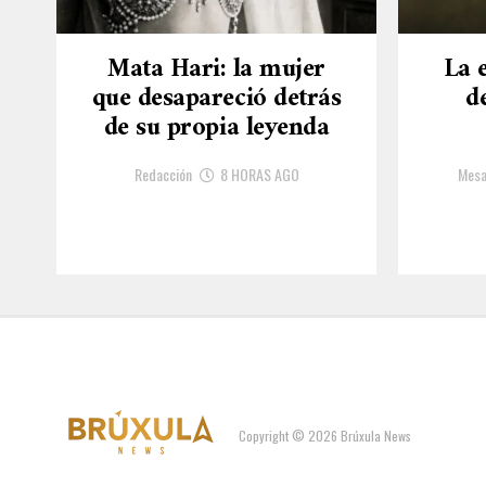
Mata Hari: la mujer
La 
que desapareció detrás
d
de su propia leyenda
Redacción
8 HORAS AGO
Mesa
Copyright © 2026 Brúxula News