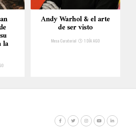
uan
Andy Warhol & el arte
de
de ser visto
 su
Mesa Curatorial
1 DÍA AGO
 la
GO